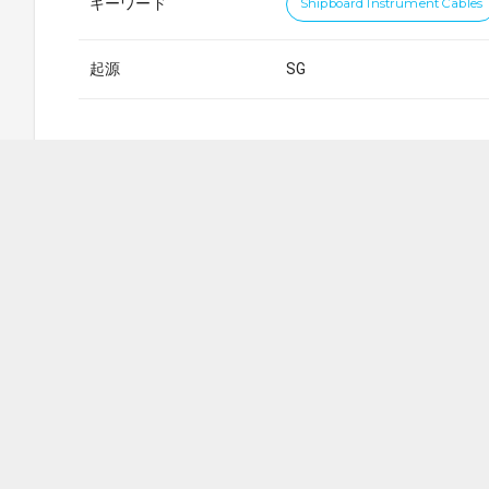
キーワード
Shipboard Instrument Cables
起源
SG
カタログ
ダウンロードする
Shipboard Instrument Cables -
NYCY.pdf