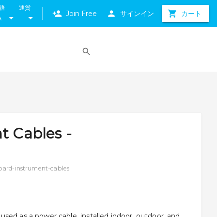
語
通貨
Join Free
サインイン
カート
A
t Cables -
board-instrument-cables
sed as a power cable, installed indoor, outdoor, and