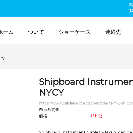
言
J
ホーム
ついて
ショーケース
連絡先
YCY
Shipboard Instrumen
NYCY
https://www.cablesource.co.th/article/item/2-ship
最終更新
価格
:
R.F.Q
Shipboard Instrument Cables - NYCY can be u